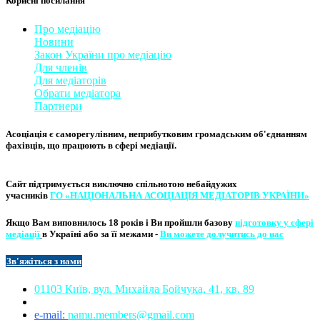
Корисні посилання
Про медіацію
Новини
Закон України про медіаці
​ю
Для членів
Для медіаторів
Обрати медіатора
Партнери
Асоціація є саморегулівним, неприбутковим громадським об'єднанням
фахівців, що працюють в сфері медіації. ​
Сайт підтримується виключно
спільнотою небайдужих
учасників
ГО «НАЦІОНАЛЬНА АСОЦІ​АЦІЯ МЕ​​ДІАТОРІВ УКРА​ЇНИ»
Якщо Вам виповнилось 18 років і Ви пройшли базову
підготовку у сфері
медіації
в Україні або за її межами -
Ви можете долучитись до нас
Зв'яжіться з нам
и​​
01103 Київ, вул. Михайла Бойчука, 41, кв. 89​
e-mail:
namu.members@gmail.com​