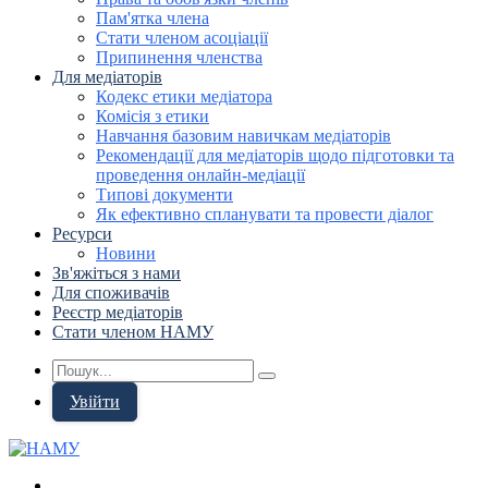
Пам'ятка члена
Стати членом асоціації
Припинення членства
Для медіаторів
Кодекс етики медіатора
Комісія з етики
Навчання базовим навичкам медіаторів
Рекомендації для медіаторів щодо підготовки та
проведення онлайн-медіації
Типові документи
Як ефективно спланувати та провести діалог
Ресурси
Новини
Зв'яжіться з нами
Для споживачів
Реєстр медіаторів
Стати членом НАМУ
Увійти