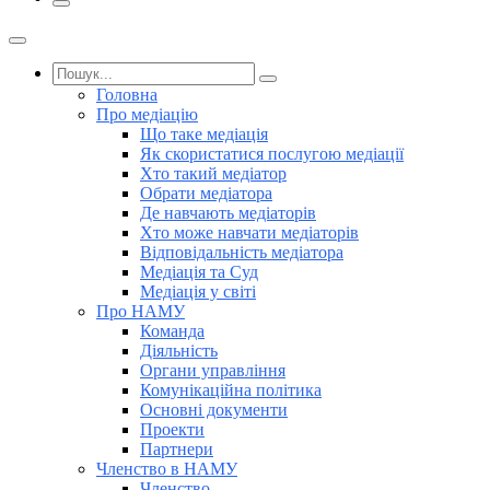
Головна
Про медіацію
Що таке медіація
Як скористатися послугою медіації
Хто такий медіатор
Обрати медіатора
Де навчають медіаторів
Хто може навчати медіаторів
Відповідальність медіатора
Медіація та Суд
Медіація у світі
Про НАМУ
Команда
Діяльність
Органи управління
Комунікаційна політика
Основні документи
Проекти
Партнери
Членство в НАМУ
Членство