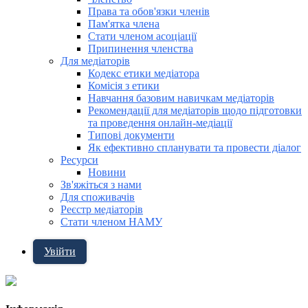
Права та обов'язки членів
Пам'ятка члена
Стати членом асоціації
Припинення членства
Для медіаторів
Кодекс етики медіатора
Комісія з етики
Навчання базовим навичкам медіаторів
Рекомендації для медіаторів щодо підготовки
та проведення онлайн-медіації
Типові документи
Як ефективно спланувати та провести діалог
Ресурси
Новини
Зв'яжіться з нами
Для споживачів
Реєстр медіаторів
Стати членом НАМУ
Увійти