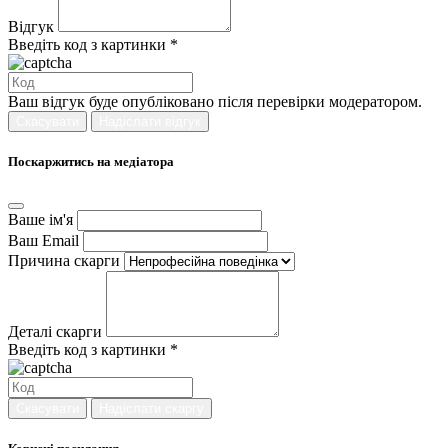
Відгук
Введіть код з картинки *
Ваш відгук буде опубліковано після перевірки модератором.
Скасувати
Надіслати відгук
Поскаржитись на медіатора
Ваше ім'я
Ваш Email
Причина скарги
Деталі скарги
Введіть код з картинки *
Скасувати
Надіслати скаргу