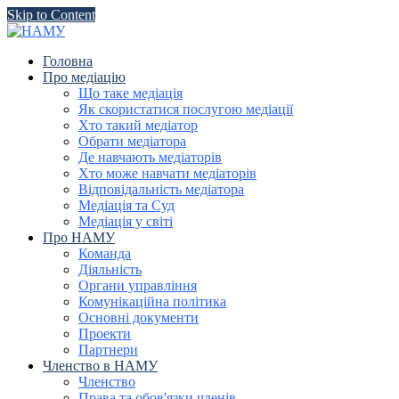
Skip to Content
Головна
Про медіацію
Що таке медіація
Як скористатися послугою медіації
Хто такий медіатор
Обрати медіатора
Де навчають медіаторів
Хто може навчати медіаторів
Відповідальність медіатора
Медіація та Суд
Медіація у світі
Про НАМУ
Команда
Діяльність
Органи управління
Комунікаційна політика
Основні документи
Проекти
Партнери
Членство в НАМУ
Членство
Права та обов'язки членів