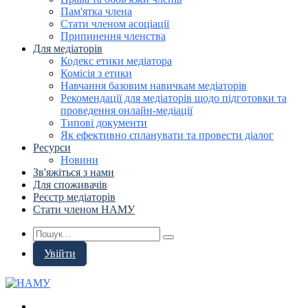
Пам'ятка члена
Стати членом асоціації
Припинення членства
Для медіаторів
Кодекс етики медіатора
Комісія з етики
Навчання базовим навичкам медіаторів
Рекомендації для медіаторів щодо підготовки та
проведення онлайн-медіації
Типові документи
Як ефективно спланувати та провести діалог
Ресурси
Новини
Зв'яжіться з нами
Для споживачів
Реєстр медіаторів
Стати членом НАМУ
Увійти