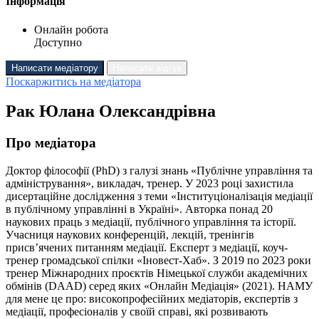
Інформація
Онлайн робота
Доступно
Написати медіатору
Написати відгук
Поскаржитись на медіатора
Рак Юлана Олександрівна
Про медіатора
Доктор філософії (PhD) з галузі знань «Публічне управління та
адміністрування», викладач, тренер. У 2023 році захистила
дисертаційне дослідження з теми «Інституціоналізація медіації
в публічному управлінні в Україні». Авторка понад 20
наукових праць з медіації, публічного управління та історії.
Учасниця наукових конференцій, лекцій, тренінгів
присв’ячених питанням медіації. Експерт з медіації, коуч-
тренер громадської спілки «Іновест-Хаб». З 2019 по 2023 роки
тренер Міжнародних проєктів Німецької служби академічних
обмінів (DAAD) серед яких «Онлайн Медіація» (2021). НАМУ
для мене це про: високопрофесійних медіаторів, експертів з
медіації, професіоналів у своїй справі, які розвивають