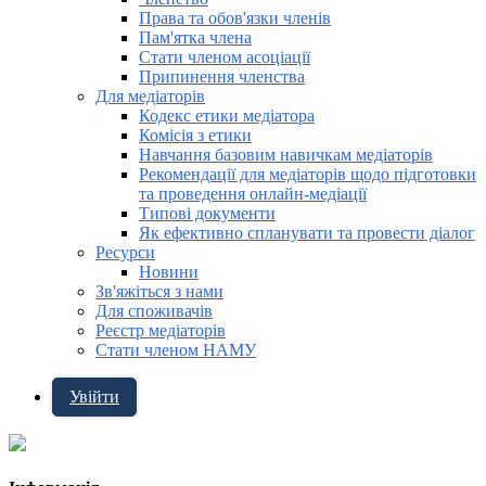
Права та обов'язки членів
Пам'ятка члена
Стати членом асоціації
Припинення членства
Для медіаторів
Кодекс етики медіатора
Комісія з етики
Навчання базовим навичкам медіаторів
Рекомендації для медіаторів щодо підготовки
та проведення онлайн-медіації
Типові документи
Як ефективно спланувати та провести діалог
Ресурси
Новини
Зв'яжіться з нами
Для споживачів
Реєстр медіаторів
Стати членом НАМУ
Увійти