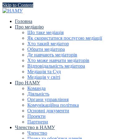
Skip to Content
Головна
Про медіацію
Що таке медіація
Як скористатися послугою медіації
Хто такий медіатор
Обрати медіатора
Де навчають медіаторів
Хто може навчати медіаторів
Відповідальність медіатора
Медіація та Суд
Медіація у світі
Про НАМУ
Команда
Діяльність
Органи управління
Комунікаційна політика
Основні документи
Проекти
Партнери
Членство в НАМУ
Членство
Права та обов'язки членів