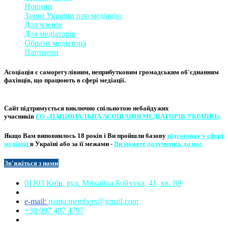
Новини
Закон України про медіаці
​ю
Для членів
Для медіаторів
Обрати медіатора
Партнери
Асоціація є саморегулівним, неприбутковим громадським об'єднанням
фахівців, що працюють в сфері медіації. ​
Сайт підтримується виключно
спільнотою небайдужих
учасників
ГО «НАЦІОНАЛЬНА АСОЦІ​АЦІЯ МЕ​​ДІАТОРІВ УКРА​ЇНИ»
Якщо Вам виповнилось 18 років і Ви пройшли базову
підготовку у сфері
медіації
в Україні або за її межами -
Ви можете долучитись до нас
Зв'яжіться з нам
и​​
01103 Київ, вул. Михайла Бойчука, 41, кв. 89​
e-mail:
namu.members@gmail.com​
+38 097 497 4797