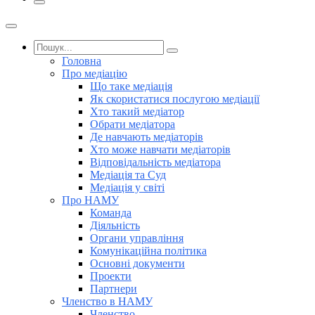
Головна
Про медіацію
Що таке медіація
Як скористатися послугою медіації
Хто такий медіатор
Обрати медіатора
Де навчають медіаторів
Хто може навчати медіаторів
Відповідальність медіатора
Медіація та Суд
Медіація у світі
Про НАМУ
Команда
Діяльність
Органи управління
Комунікаційна політика
Основні документи
Проекти
Партнери
Членство в НАМУ
Членство