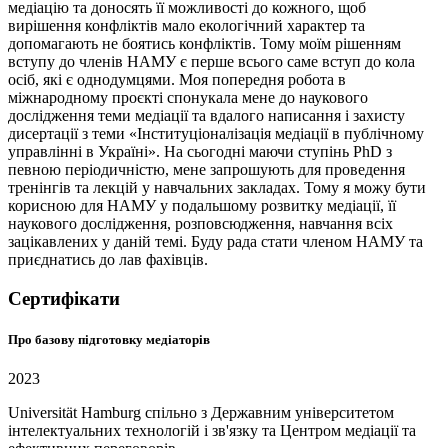
медіацію та доносять її можливості до кожного, щоб
вирішення конфліктів мало екологічний характер та
допомагають не боятись конфліктів. Тому моїм рішенням
вступу до членів НАМУ є перше всього саме вступ до кола
осіб, які є однодумцями. Моя попередня робота в
міжнародному проєкті спонукала мене до наукового
дослідження теми медіації та вдалого написання і захисту
дисертації з теми «Інституціоналізація медіації в публічному
управлінні в Україні». На сьогодні маючи ступінь PhD з
певною періодичністю, мене запрошують для проведення
тренінгів та лекцій у навчальних закладах. Тому я можу бути
корисною для НАМУ у подальшому розвитку медіації, її
наукового дослідження, розповсюдження, навчання всіх
зацікавлених у даній темі. Буду рада стати членом НАМУ та
приєднатись до лав фахівців.
Сертифікати
Про базову підготовку медіаторів
2023
Universität Hamburg спільно з Державним університетом
інтелектуальних технологій і зв'язку та Центром медіації та