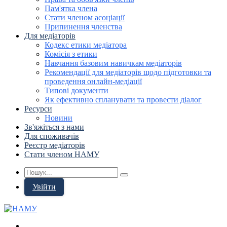
Пам'ятка члена
Стати членом асоціації
Припинення членства
Для медіаторів
Кодекс етики медіатора
Комісія з етики
Навчання базовим навичкам медіаторів
Рекомендації для медіаторів щодо підготовки та
проведення онлайн-медіації
Типові документи
Як ефективно спланувати та провести діалог
Ресурси
Новини
Зв'яжіться з нами
Для споживачів
Реєстр медіаторів
Стати членом НАМУ
Увійти