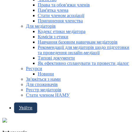
Права та обов'язки членів
Пам'ятка члена
Стати членом асоціації
Припинення членства
Для медіаторів
Кодекс етики медіатора
Комісія з етики
Навчання базовим навичкам медіаторів
Рекомендації для медіаторів щодо підготовки
та проведення онлайн-медіації
Типові документи
Як ефективно спланувати та провести діалог
Ресурси
Новини
Зв'яжіться з нами
Для споживачів
Реєстр медіаторів
Стати членом НАМУ
Увійти