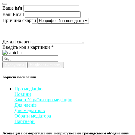
Ваше ім'я
Ваш Email
Причина скарги
Деталі скарги
Введіть код з картинки *
Скасувати
Надіслати скаргу
Корисні посилання
Про медіацію
Новини
Закон України про медіаці
​ю
Для членів
Для медіаторів
Обрати медіатора
Партнери
Асоціація є саморегулівним, неприбутковим громадським об'єднанням