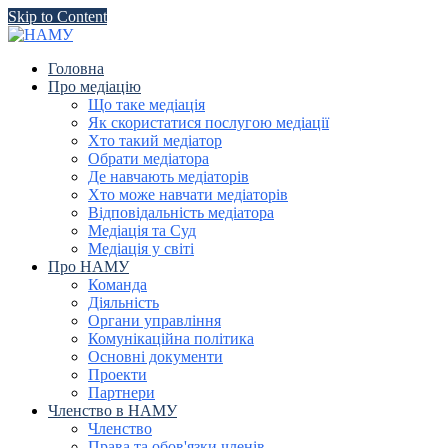
Skip to Content
Головна
Про медіацію
Що таке медіація
Як скористатися послугою медіації
Хто такий медіатор
Обрати медіатора
Де навчають медіаторів
Хто може навчати медіаторів
Відповідальність медіатора
Медіація та Суд
Медіація у світі
Про НАМУ
Команда
Діяльність
Органи управління
Комунікаційна політика
Основні документи
Проекти
Партнери
Членство в НАМУ
Членство
Права та обов'язки членів