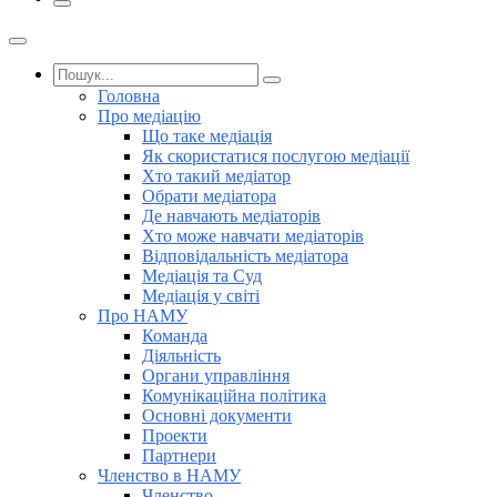
Головна
Про медіацію
Що таке медіація
Як скористатися послугою медіації
Хто такий медіатор
Обрати медіатора
Де навчають медіаторів
Хто може навчати медіаторів
Відповідальність медіатора
Медіація та Суд
Медіація у світі
Про НАМУ
Команда
Діяльність
Органи управління
Комунікаційна політика
Основні документи
Проекти
Партнери
Членство в НАМУ
Членство