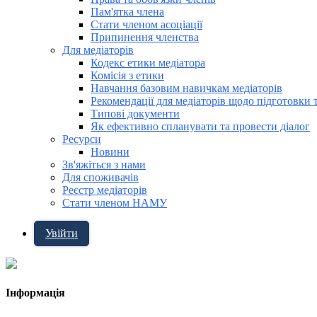
Пам'ятка члена
Стати членом асоціації
Припинення членства
Для медіаторів
Кодекс етики медіатора
Комісія з етики
Навчання базовим навичкам медіаторів
Рекомендації для медіаторів щодо підготовки 
Типові документи
Як ефективно спланувати та провести діалог
Ресурси
Новини
Зв'яжіться з нами
Для споживачів
Реєстр медіаторів
Стати членом НАМУ
Увійти
Інформація