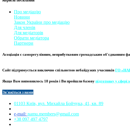
Корисні посилання
Про медіацію
Новини
Закон України про медіаці
​ю
Для членів
Для медіаторів
Обрати медіатора
Партнери
Асоціація є саморегулівним, неприбутковим громадським об'єднанням фахі
Сайт підтримується виключно
спільнотою небайдужих учасників
ГО «НА
Якщо Вам виповнилось 18 років і Ви пройшли базову
підготовку у сфері 
Зв'яжіться з нам
и​​
01103 Київ, вул. Михайла Бойчука, 41, кв. 89​
e-mail:
namu.members@gmail.com​
+38 097 497 4797