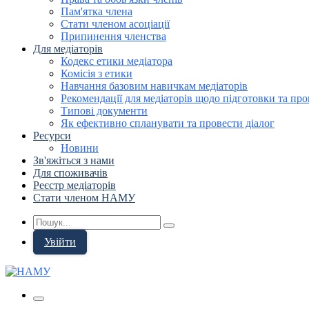
Пам'ятка члена
Стати членом асоціації
Припинення членства
Для медіаторів
Кодекс етики медіатора
Комісія з етики
Навчання базовим навичкам медіаторів
Рекомендації для медіаторів щодо підготовки та про
Типові документи
Як ефективно спланувати та провести діалог
Ресурси
Новини
Зв'яжіться з нами
Для споживачів
Реєстр медіаторів
Стати членом НАМУ
Увійти