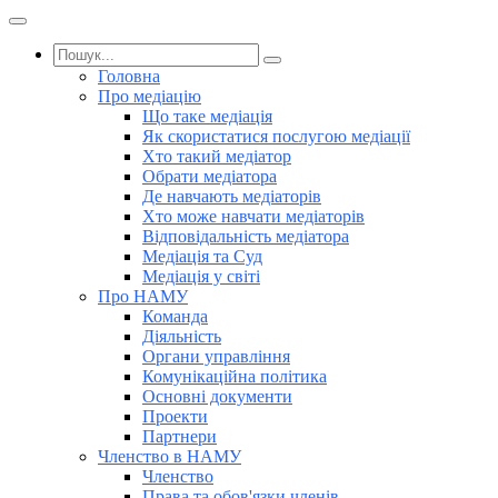
Головна
Про медіацію
Що таке медіація
Як скористатися послугою медіації
Хто такий медіатор
Обрати медіатора
Де навчають медіаторів
Хто може навчати медіаторів
Відповідальність медіатора
Медіація та Суд
Медіація у світі
Про НАМУ
Команда
Діяльність
Органи управління
Комунікаційна політика
Основні документи
Проекти
Партнери
Членство в НАМУ
Членство
Права та обов'язки членів