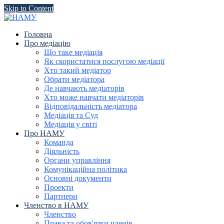
Skip to Content
Головна
Про медіацію
Що таке медіація
Як скористатися послугою медіації
Хто такий медіатор
Обрати медіатора
Де навчають медіаторів
Хто може навчати медіаторів
Відповідальність медіатора
Медіація та Суд
Медіація у світі
Про НАМУ
Команда
Діяльність
Органи управління
Комунікаційна політика
Основні документи
Проекти
Партнери
Членство в НАМУ
Членство
Права та обов'язки членів