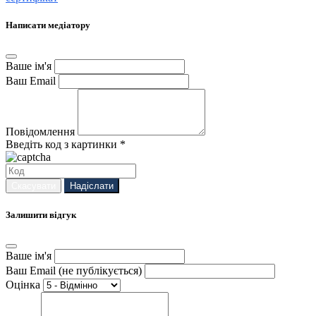
Написати медіатору
Ваше ім'я
Ваш Email
Повідомлення
Введіть код з картинки *
Скасувати
Надіслати
Залишити відгук
Ваше ім'я
Ваш Email (не публікується)
Оцінка