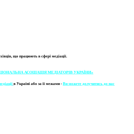
вців, що працюють в сфері медіації. ​
ЦІОНАЛЬНА АСОЦІ​АЦІЯ МЕ​​ДІАТОРІВ УКРА​ЇНИ»
медіації
в Україні або за її межами -
Ви можете долучитись до нас