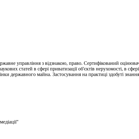
ержавне управління з відзнакою, право. Сертифікований оцінювач 
укових статей в сфері приватизації об'єктів нерухомості, в сфері
інки державного майна. Застосування на практиці здобуті знання
медіації"