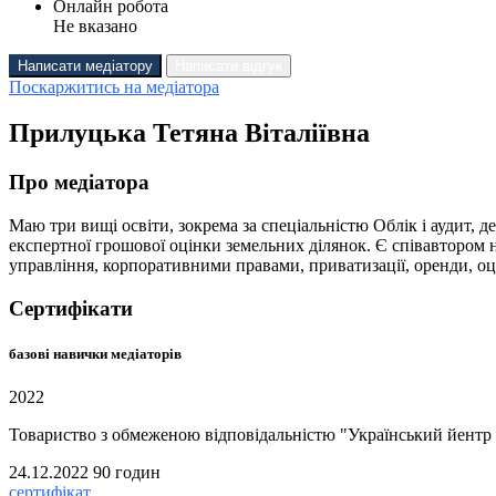
Онлайн робота
Не вказано
Написати медіатору
Написати відгук
Поскаржитись на медіатора
Прилуцька Тетяна Віталіївна
Про медіатора
Маю три вищі освіти, зокрема за спеціальністю Облік і аудит, д
експертної грошової оцінки земельних ділянок. Є співавтором на
управління, корпоративними правами, приватизації, оренди, оц
Сертифікати
базові навички медіаторів
2022
Товариство з обмеженою відповідальністю "Український йентр 
24.12.2022
90 годин
сертифікат