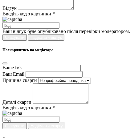
Відгук
Введіть код з картинки *
Ваш відгук буде опубліковано після перевірки модератором.
Скасувати
Надіслати відгук
Поскаржитись на медіатора
Ваше ім'я
Ваш Email
Причина скарги
Деталі скарги
Введіть код з картинки *
Скасувати
Надіслати скаргу