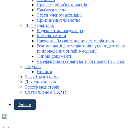
Права та обов'язки членів
Пам'ятка члена
Стати членом асоціації
Припинення членства
Для медіаторів
Кодекс етики медіатора
Комісія з етики
Навчання базовим навичкам медіаторів
Рекомендації для медіаторів щодо підготовки
та проведення онлайн-медіації
Типові документи
Як ефективно спланувати та провести діалог
Ресурси
Новини
Зв'яжіться з нами
Для споживачів
Реєстр медіаторів
Стати членом НАМУ
Увійти