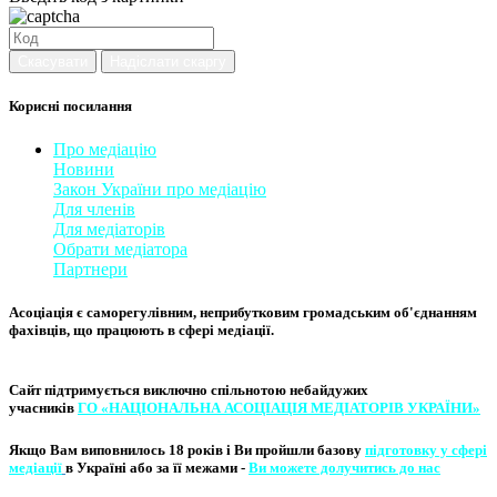
Скасувати
Надіслати скаргу
Корисні посилання
Про медіацію
Новини
Закон України про медіаці
​ю
Для членів
Для медіаторів
Обрати медіатора
Партнери
Асоціація є саморегулівним, неприбутковим громадським об'єднанням
фахівців, що працюють в сфері медіації. ​
Сайт підтримується виключно
спільнотою небайдужих
учасників
ГО «НАЦІОНАЛЬНА АСОЦІ​АЦІЯ МЕ​​ДІАТОРІВ УКРА​ЇНИ»
Якщо Вам виповнилось 18 років і Ви пройшли базову
підготовку у сфері
медіації
в Україні або за її межами -
Ви можете долучитись до нас