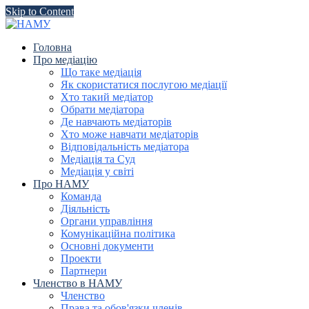
Skip to Content
Головна
Про медіацію
Що таке медіація
Як скористатися послугою медіації
Хто такий медіатор
Обрати медіатора
Де навчають медіаторів
Хто може навчати медіаторів
Відповідальність медіатора
Медіація та Суд
Медіація у світі
Про НАМУ
Команда
Діяльність
Органи управління
Комунікаційна політика
Основні документи
Проекти
Партнери
Членство в НАМУ
Членство
Права та обов'язки членів