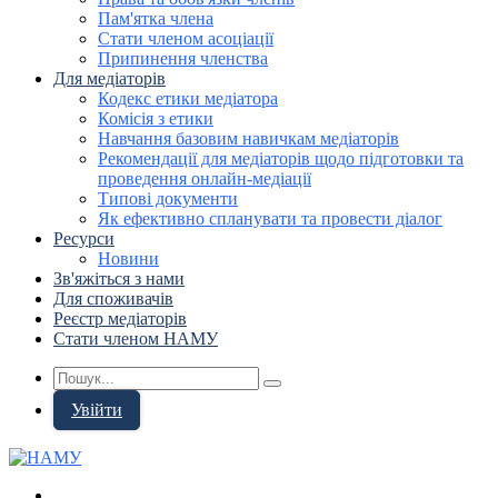
Пам'ятка члена
Стати членом асоціації
Припинення членства
Для медіаторів
Кодекс етики медіатора
Комісія з етики
Навчання базовим навичкам медіаторів
Рекомендації для медіаторів щодо підготовки та
проведення онлайн-медіації
Типові документи
Як ефективно спланувати та провести діалог
Ресурси
Новини
Зв'яжіться з нами
Для споживачів
Реєстр медіаторів
Стати членом НАМУ
Увійти