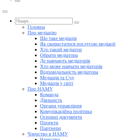
Головна
Про медіацію
Що таке медіація
Як скористатися послугою медіації
Хто такий медіатор
Обрати медіатора
Де навчають медіаторів
Хто може навчати медіаторів
Відповідальність медіатора
Медіація та Суд
Медіація у світі
Про НАМУ
Команда
Діяльність
Органи управління
Комунікаційна політика
Основні документи
Проекти
Партнери
Членство в НАМУ
Членство