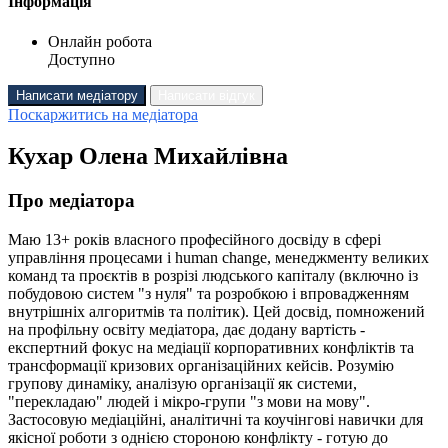
Інформація
Онлайн робота
Доступно
Написати медіатору
Написати відгук
Поскаржитись на медіатора
Кухар Олена Михайлівна
Про медіатора
Маю 13+ років власного професійного досвіду в сфері
управління процесами і human change, менеджменту великих
команд та проєктів в розрізі людського капіталу (включно із
побудовою систем "з нуля" та розробкою і впровадженням
внутрішніх алгоритмів та політик). Цей досвід, помножений
на профільну освіту медіатора, дає додану вартість -
експертний фокус на медіації корпоративних конфліктів та
трансформації кризових організаційних кейсів. Розумію
групову динаміку, аналізую організації як системи,
"перекладаю" людей і мікро-групи "з мови на мову".
Застосовую медіаційні, аналітичні та коучінгові навички для
якісної роботи з однією стороною конфлікту - готую до