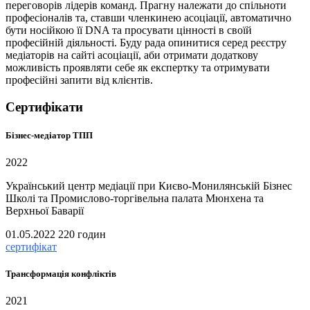
переговорів лідерів команд. Прагну належати до спільноти
професіоналів та, ставши членкинею асоціації, автоматично
бути носійкою її DNA та просувати цінності в своїй
професійній діяльності. Буду рада опинитися серед реєстру
медіаторів на сайті асоціації, аби отримати додаткову
можливість проявляти себе як експертку та отримувати
професійні запити від клієнтів.
Сертифікати
Бізнес-медіатор ТПП
2022
Український центр медіації при Києво-Монилянській Бізнес
Школі та Промислово-торгівельна палата Мюнхена та
Верхньої Баварії
01.05.2022
220 годин
сертифікат
Трансформація конфліктів
2021