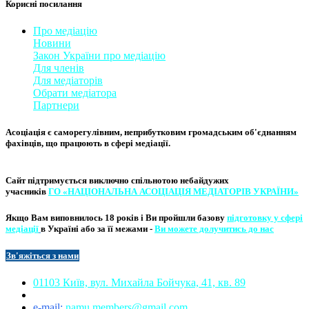
Корисні посилання
Про медіацію
Новини
Закон України про медіаці
​ю
Для членів
Для медіаторів
Обрати медіатора
Партнери
Асоціація є саморегулівним, неприбутковим громадським об'єднанням
фахівців, що працюють в сфері медіації. ​
Сайт підтримується виключно
спільнотою небайдужих
учасників
ГО «НАЦІОНАЛЬНА АСОЦІ​АЦІЯ МЕ​​ДІАТОРІВ УКРА​ЇНИ»
Якщо Вам виповнилось 18 років і Ви пройшли базову
підготовку у сфері
медіації
в Україні або за її межами -
Ви можете долучитись до нас
Зв'яжіться з нам
и​​
01103 Київ, вул. Михайла Бойчука, 41, кв. 89​
e-mail:
namu.members@gmail.com​