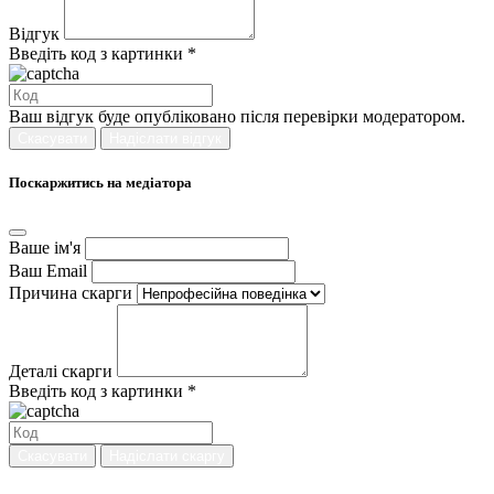
Відгук
Введіть код з картинки *
Ваш відгук буде опубліковано після перевірки модератором.
Скасувати
Надіслати відгук
Поскаржитись на медіатора
Ваше ім'я
Ваш Email
Причина скарги
Деталі скарги
Введіть код з картинки *
Скасувати
Надіслати скаргу