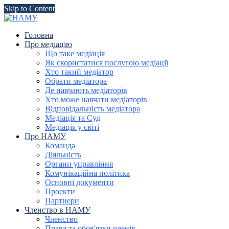
Skip to Content
Головна
Про медіацію
Що таке медіація
Як скористатися послугою медіації
Хто такий медіатор
Обрати медіатора
Де навчають медіаторів
Хто може навчати медіаторів
Відповідальність медіатора
Медіація та Суд
Медіація у світі
Про НАМУ
Команда
Діяльність
Органи управління
Комунікаційна політика
Основні документи
Проекти
Партнери
Членство в НАМУ
Членство
Права та обов'язки членів