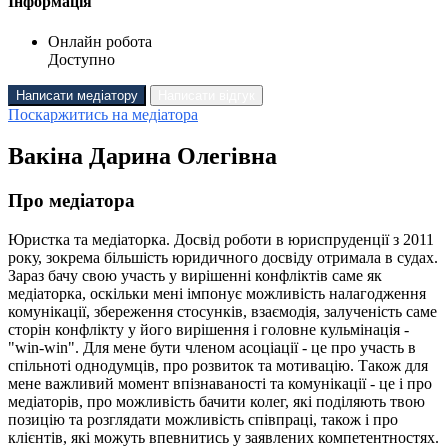
Інформація
Онлайн робота
Доступно
Написати медіатору
Написати відгук
Поскаржитись на медіатора
Вакіна Дарина Олегівна
Про медіатора
Юристка та медіаторка. Досвід роботи в юриспруденції з 2011
року, зокрема більшість юридичного досвіду отримала в судах.
Зараз бачу свою участь у вирішенні конфліктів саме як
медіаторка, оскільки мені імпонує можливість налагодження
комунікації, збереження стосунків, взаємодія, залученість саме
сторін конфлікту у його вирішення і головне кульмінація -
"win-win". Для мене бути членом асоціації - це про участь в
спільноті однодумців, про розвиток та мотивацію. Також для
мене важливий момент впізнаваності та комунікації - це і про
медіаторів, про можливість бачити колег, які поділяють твою
позицію та розглядати можливість співпраці, також і про
клієнтів, які можуть впевнитись у заявлених компетентностях.