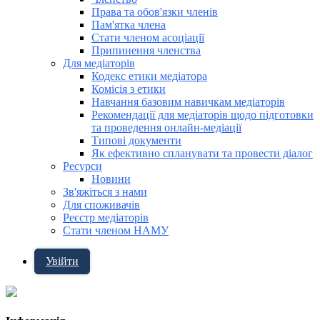
Права та обов'язки членів
Пам'ятка члена
Стати членом асоціації
Припинення членства
Для медіаторів
Кодекс етики медіатора
Комісія з етики
Навчання базовим навичкам медіаторів
Рекомендації для медіаторів щодо підготовки
та проведення онлайн-медіації
Типові документи
Як ефективно спланувати та провести діалог
Ресурси
Новини
Зв'яжіться з нами
Для споживачів
Реєстр медіаторів
Стати членом НАМУ
Увійти