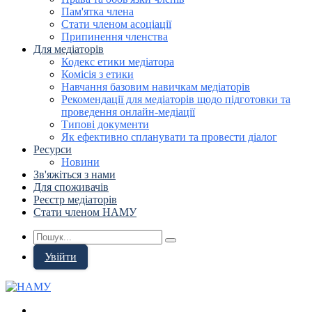
Пам'ятка члена
Стати членом асоціації
Припинення членства
Для медіаторів
Кодекс етики медіатора
Комісія з етики
Навчання базовим навичкам медіаторів
Рекомендації для медіаторів щодо підготовки та
проведення онлайн-медіації
Типові документи
Як ефективно спланувати та провести діалог
Ресурси
Новини
Зв'яжіться з нами
Для споживачів
Реєстр медіаторів
Стати членом НАМУ
Увійти