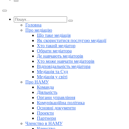
Головна
Про медіацію
Що таке медіація
Як скористатися послугою медіації
Хто такий медіатор
Обрати медіатора
Де навчають медіаторів
Хто може навчати медіаторів
Відповідальність медіатора
Медіація та Суд
Медіація у світі
Про НАМУ
Команда
Діяльність
Органи управління
Комунікаційна політика
Основні документи
Проекти
Партнери
Членство в НАМУ
Членство