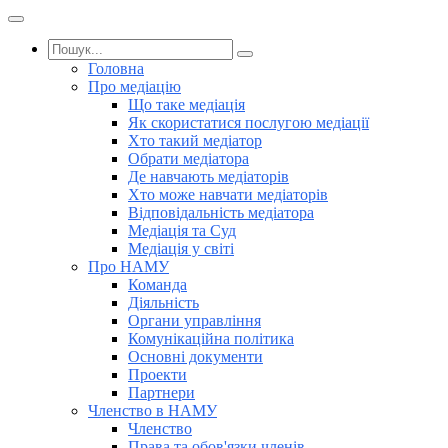
Головна
Про медіацію
Що таке медіація
Як скористатися послугою медіації
Хто такий медіатор
Обрати медіатора
Де навчають медіаторів
Хто може навчати медіаторів
Відповідальність медіатора
Медіація та Суд
Медіація у світі
Про НАМУ
Команда
Діяльність
Органи управління
Комунікаційна політика
Основні документи
Проекти
Партнери
Членство в НАМУ
Членство
Права та обов'язки членів