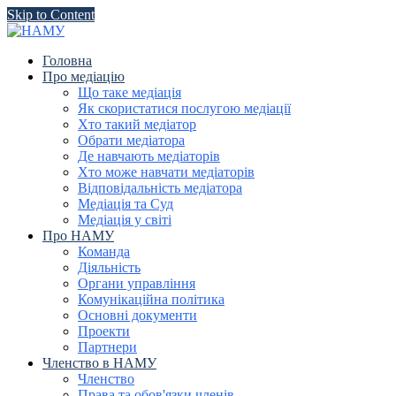
Skip to Content
Головна
Про медіацію
Що таке медіація
Як скористатися послугою медіації
Хто такий медіатор
Обрати медіатора
Де навчають медіаторів
Хто може навчати медіаторів
Відповідальність медіатора
Медіація та Суд
Медіація у світі
Про НАМУ
Команда
Діяльність
Органи управління
Комунікаційна політика
Основні документи
Проекти
Партнери
Членство в НАМУ
Членство
Права та обов'язки членів