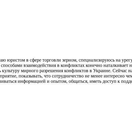
отаю юристом в сфере торговли зерном, специализируюсь на уре
способами взаимодействия в конфликтах конечно наталкивает на
ь культуру мирного разрешения конфликтов в Украине. Сейчас н
приятие, показывать, что сотрудничество не менее интересно че
ниваться информацией и опытом, общаться, иметь доступ к подде