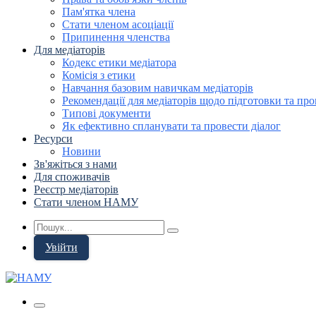
Пам'ятка члена
Стати членом асоціації
Припинення членства
Для медіаторів
Кодекс етики медіатора
Комісія з етики
Навчання базовим навичкам медіаторів
Рекомендації для медіаторів щодо підготовки та про
Типові документи
Як ефективно спланувати та провести діалог
Ресурси
Новини
Зв'яжіться з нами
Для споживачів
Реєстр медіаторів
Стати членом НАМУ
Увійти