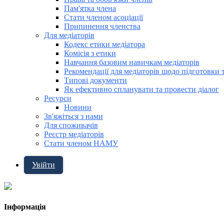
Пам'ятка члена
Стати членом асоціації
Припинення членства
Для медіаторів
Кодекс етики медіатора
Комісія з етики
Навчання базовим навичкам медіаторів
Рекомендації для медіаторів щодо підготовки 
Типові документи
Як ефективно спланувати та провести діалог
Ресурси
Новини
Зв'яжіться з нами
Для споживачів
Реєстр медіаторів
Стати членом НАМУ
Увійти
Інформація