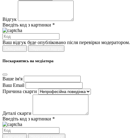
Відгук
Введіть код з картинки *
Ваш відгук буде опубліковано після перевірки модератором.
Скасувати
Надіслати відгук
Поскаржитись на медіатора
Ваше ім'я
Ваш Email
Причина скарги
Деталі скарги
Введіть код з картинки *
Скасувати
Надіслати скаргу