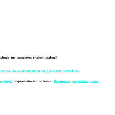
вців, що працюють в сфері медіації. ​
ЦІОНАЛЬНА АСОЦІ​АЦІЯ МЕ​​ДІАТОРІВ УКРА​ЇНИ»
медіації
в Україні або за її межами -
Ви можете долучитись до нас