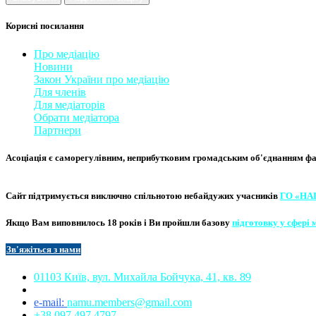
Корисні посилання
Про медіацію
Новини
Закон України про медіаці
​ю
Для членів
Для медіаторів
Обрати медіатора
Партнери
Асоціація є саморегулівним, неприбутковим громадським об'єднанням фахі
Сайт підтримується виключно
спільнотою небайдужих учасників
ГО «НА
Якщо Вам виповнилось 18 років і Ви пройшли базову
підготовку у сфері 
Зв'яжіться з нам
и​​
01103 Київ, вул. Михайла Бойчука, 41, кв. 89​
e-mail:
namu.members@gmail.com​
+38 097 497 4797