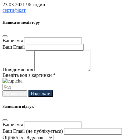
23.03.2021
96 годин
сертифікат
Написати медіатору
Ваше ім'я
Ваш Email
Повідомлення
Введіть код з картинки *
Скасувати
Надіслати
Залишити відгук
Ваше ім'я
Ваш Email (не публікується)
Оцінка