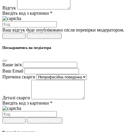
Відгук
Введіть код з картинки *
Ваш відгук буде опубліковано після перевірки модератором.
Скасувати
Надіслати відгук
Поскаржитись на медіатора
Ваше ім'я
Ваш Email
Причина скарги
Деталі скарги
Введіть код з картинки *
Скасувати
Надіслати скаргу