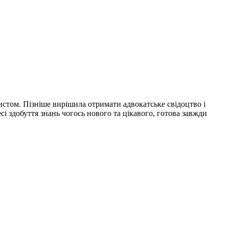
истом. Пізніше вирішила отримати адвокатське свідоцтво і
сі здобуття знань чогось нового та цікавого, готова завжди