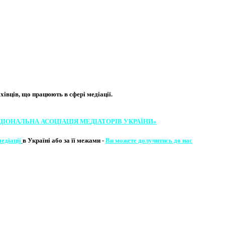
вців, що працюють в сфері медіації. ​
ЦІОНАЛЬНА АСОЦІ​АЦІЯ МЕ​​ДІАТОРІВ УКРА​ЇНИ»
медіації
в Україні або за її межами -
Ви можете долучитись до нас