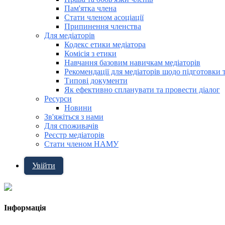
Пам'ятка члена
Стати членом асоціації
Припинення членства
Для медіаторів
Кодекс етики медіатора
Комісія з етики
Навчання базовим навичкам медіаторів
Рекомендації для медіаторів щодо підготовки 
Типові документи
Як ефективно спланувати та провести діалог
Ресурси
Новини
Зв'яжіться з нами
Для споживачів
Реєстр медіаторів
Стати членом НАМУ
Увійти
Інформація