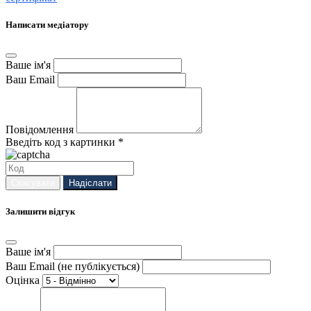
Написати медіатору
Ваше ім'я
Ваш Email
Повідомлення
Введіть код з картинки *
Скасувати
Надіслати
Залишити відгук
Ваше ім'я
Ваш Email (не публікується)
Оцінка