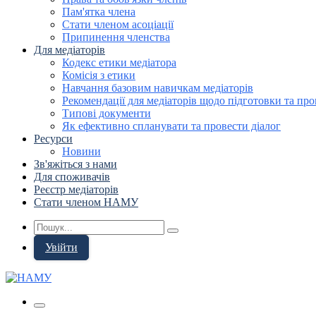
Пам'ятка члена
Стати членом асоціації
Припинення членства
Для медіаторів
Кодекс етики медіатора
Комісія з етики
Навчання базовим навичкам медіаторів
Рекомендації для медіаторів щодо підготовки та про
Типові документи
Як ефективно спланувати та провести діалог
Ресурси
Новини
Зв'яжіться з нами
Для споживачів
Реєстр медіаторів
Стати членом НАМУ
Увійти