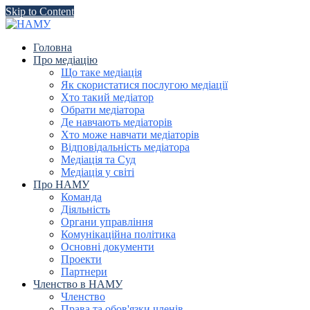
Skip to Content
Головна
Про медіацію
Що таке медіація
Як скористатися послугою медіації
Хто такий медіатор
Обрати медіатора
Де навчають медіаторів
Хто може навчати медіаторів
Відповідальність медіатора
Медіація та Суд
Медіація у світі
Про НАМУ
Команда
Діяльність
Органи управління
Комунікаційна політика
Основні документи
Проекти
Партнери
Членство в НАМУ
Членство
Права та обов'язки членів