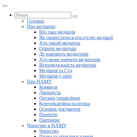
Головна
Про медіацію
Що таке медіація
Як скористатися послугою медіації
Хто такий медіатор
Обрати медіатора
Де навчають медіаторів
Хто може навчати медіаторів
Відповідальність медіатора
Медіація та Суд
Медіація у світі
Про НАМУ
Команда
Діяльність
Органи управління
Комунікаційна політика
Основні документи
Проекти
Партнери
Членство в НАМУ
Членство
Права та обов'язки членів