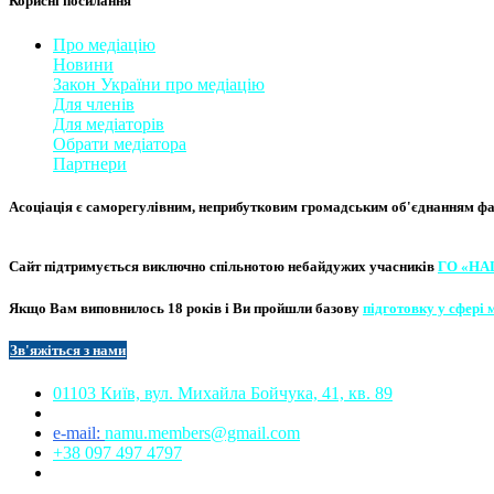
Корисні посилання
Про медіацію
Новини
Закон України про медіаці
​ю
Для членів
Для медіаторів
Обрати медіатора
Партнери
Асоціація є саморегулівним, неприбутковим громадським об'єднанням фахі
Сайт підтримується виключно
спільнотою небайдужих учасників
ГО «НА
Якщо Вам виповнилось 18 років і Ви пройшли базову
підготовку у сфері 
Зв'яжіться з нам
и​​
01103 Київ, вул. Михайла Бойчука, 41, кв. 89​
e-mail:
namu.members@gmail.com​
+38 097 497 4797