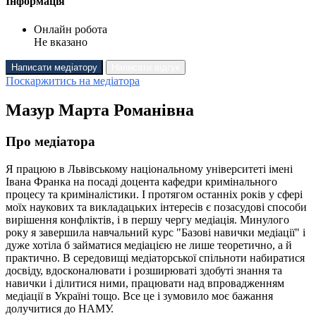
Інформація
Онлайн робота
Не вказано
Написати медіатору
Написати відгук
Поскаржитись на медіатора
Мазур Марта Романівна
Про медіатора
Я працюю в Львівському національному університеті імені
Івана Франка на посаді доцента кафедри кримінального
процесу та криміналістики. І протягом останніх років у сфері
моїх наукових та викладацьких інтересів є позасудові способи
вирішення конфліктів, і в першу чергу медіація. Минулого
року я завершила навчальний курс "Базові навички медіації" і
дуже хотіла б займатися медіацією не лише теоретично, а й
практично. В середовищі медіаторської спільноти набиратися
досвіду, вдосконалювати і розширюваті здобуті знання та
навички і ділитися ними, працювати над впровадженням
медіації в Україні тощо. Все це і зумовило моє бажання
долучитися до НАМУ.