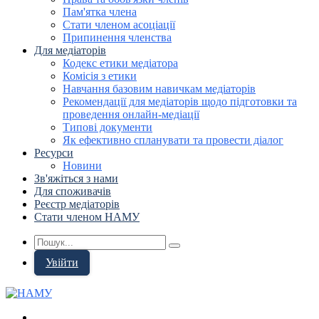
Пам'ятка члена
Стати членом асоціації
Припинення членства
Для медіаторів
Кодекс етики медіатора
Комісія з етики
Навчання базовим навичкам медіаторів
Рекомендації для медіаторів щодо підготовки та
проведення онлайн-медіації
Типові документи
Як ефективно спланувати та провести діалог
Ресурси
Новини
Зв'яжіться з нами
Для споживачів
Реєстр медіаторів
Стати членом НАМУ
Увійти