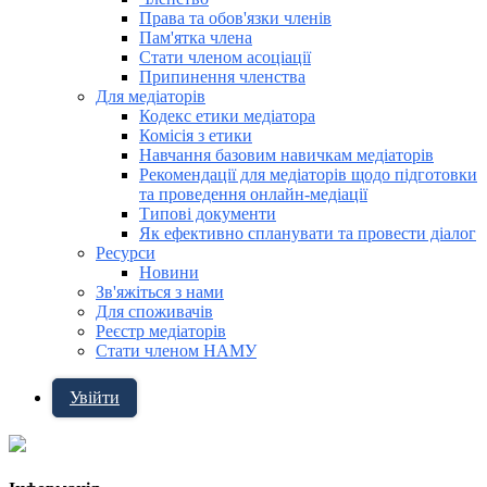
Права та обов'язки членів
Пам'ятка члена
Стати членом асоціації
Припинення членства
Для медіаторів
Кодекс етики медіатора
Комісія з етики
Навчання базовим навичкам медіаторів
Рекомендації для медіаторів щодо підготовки
та проведення онлайн-медіації
Типові документи
Як ефективно спланувати та провести діалог
Ресурси
Новини
Зв'яжіться з нами
Для споживачів
Реєстр медіаторів
Стати членом НАМУ
Увійти