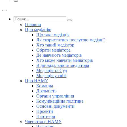
Головна
Про медіацію
Що таке медіація
Як скористатися послугою медіації
Хто такий медіатор
Обрати медіатора
Де навчають медіаторів
Хто може навчати медіаторів
Відповідальність медіатора
Медіація та Суд
Медіація у світі
Про НАМУ
Команда
Діяльність
Органи управління
Комунікаційна політика
Основні документи
Проекти
Партнери
Членство в НАМУ
Членство