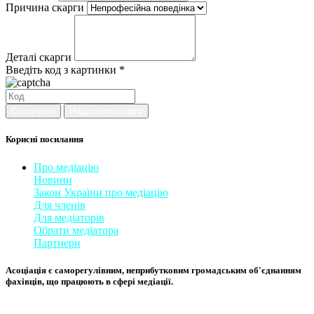
Причина скарги
Деталі скарги
Введіть код з картинки *
Скасувати
Надіслати скаргу
Корисні посилання
Про медіацію
Новини
Закон України про медіаці
​ю
Для членів
Для медіаторів
Обрати медіатора
Партнери
Асоціація є саморегулівним, неприбутковим громадським об'єднанням
фахівців, що працюють в сфері медіації. ​