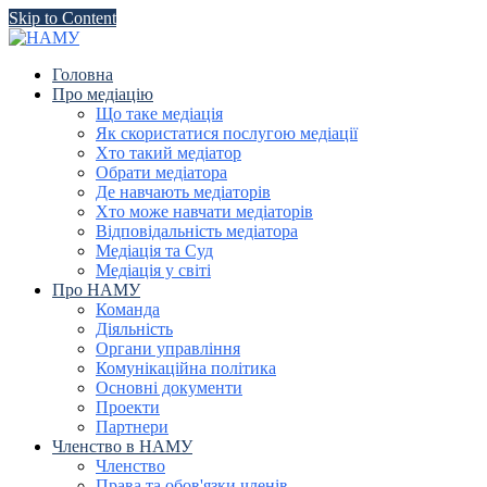
Skip to Content
Головна
Про медіацію
Що таке медіація
Як скористатися послугою медіації
Хто такий медіатор
Обрати медіатора
Де навчають медіаторів
Хто може навчати медіаторів
Відповідальність медіатора
Медіація та Суд
Медіація у світі
Про НАМУ
Команда
Діяльність
Органи управління
Комунікаційна політика
Основні документи
Проекти
Партнери
Членство в НАМУ
Членство
Права та обов'язки членів