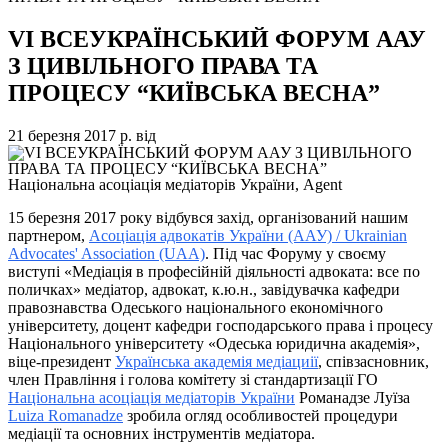
VI ВСЕУКРАЇНСЬКИЙ ФОРУМ ААУ
З ЦИВІЛЬНОГО ПРАВА ТА
ПРОЦЕСУ “КИЇВСЬКА ВЕСНА”
21 березня 2017 р.
від
Національна асоціація медіаторів України, Agent
15 березня 2017 року відбувся захід, організований нашим
партнером,
Асоціація адвокатів України (ААУ) / Ukrainian
Advocates' Association (UAA)
. Під час Форуму у своєму
виступі «Медіація в професійній діяльності адвоката: все по
поличках» медіатор, адвокат, к.ю.н., завідувачка кафедри
правознавства Одеського національного економічного
університету, доцент кафедри господарського права і процесу
Національного університету «Одеська юридична академія»,
віце-президент
Українська академія медіациії
, співзасновник,
член Правління і голова комітету зі стандартизації ГО
Національна асоціація медіаторів України
Романадзе Луїза
Luiza Romanadze
зробила огляд особливостей процедури
медіації та основних інструментів медіатора.