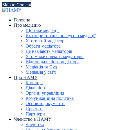
Skip to Content
Головна
Про медіацію
Що таке медіація
Як скористатися послугою медіації
Хто такий медіатор
Обрати медіатора
Де навчають медіаторів
Хто може навчати медіаторів
Відповідальність медіатора
Медіація та Суд
Медіація у світі
Про НАМУ
Команда
Діяльність
Органи управління
Комунікаційна політика
Основні документи
Проекти
Партнери
Членство в НАМУ
Членство
Права та обов'язки членів