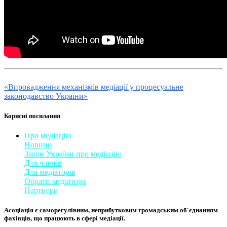
«Впровадження механізмів медіації у процесуальне
законодавство України»
Корисні посилання
Про медіацію
Новини
Закон України про медіаці
​ю
Для членів
Для медіаторів
Обрати медіатора
Партнери
Асоціація є саморегулівним, неприбутковим громадським об'єднанням
фахівців, що працюють в сфері медіації. ​