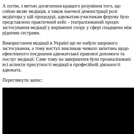
А потім, з метою досягнення кращого розуміння того, що
собою являє медіація, а також наочної демонстрації ролі
медіатора у цій процедурі, адвокатам-учасникам форуму було
представлено практичний кейс - театралізований процес
застосування медіації у вирішенні спору у сфері спадщини між
рідними сестрами.
Використання медіації в Україні ще не набуло широкого
застосування, а тому виступ викликав чимало запитань щодо
ефективного поєднання адвокатської правової допомоги та
послуг медіації. Саме тому на завершення були проаналізовані
всі аспекти присутності медіації в професійній діяльності
адвоката.
Переглянути запис: