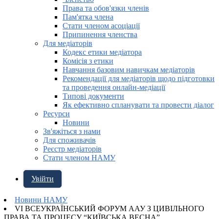
Права та обов'язки членів
Пам'ятка члена
Стати членом асоціації
Припинення членства
Для медіаторів
Кодекс етики медіатора
Комісія з етики
Навчання базовим навичкам медіаторів
Рекомендації для медіаторів щодо підготовки
та проведення онлайн-медіації
Типові документи
Як ефективно спланувати та провести діалог
Ресурси
Новини
Зв'яжіться з нами
Для споживачів
Реєстр медіаторів
Стати членом НАМУ
Увійти
Новини НАМУ
VI ВСЕУКРАЇНСЬКИЙ ФОРУМ ААУ З ЦИВІЛЬНОГО
ПРАВА ТА ПРОЦЕСУ “КИЇВСЬКА ВЕСНА”