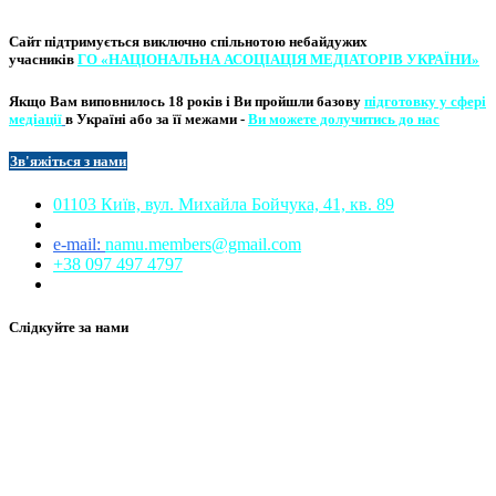
Сайт підтримується виключно
спільнотою небайдужих
учасників
ГО «НАЦІОНАЛЬНА АСОЦІ​АЦІЯ МЕ​​ДІАТОРІВ УКРА​ЇНИ»
Якщо Вам виповнилось 18 років і Ви пройшли базову
підготовку у сфері
медіації
в Україні або за її межами -
Ви можете долучитись до нас
Зв'яжіться з нам
и​​
01103 Київ, вул. Михайла Бойчука, 41, кв. 89​
e-mail:
namu.members@gmail.com​
+38 097 497 4797
Слідкуйте за нами