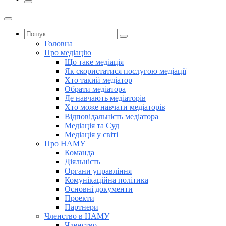
Головна
Про медіацію
Що таке медіація
Як скористатися послугою медіації
Хто такий медіатор
Обрати медіатора
Де навчають медіаторів
Хто може навчати медіаторів
Відповідальність медіатора
Медіація та Суд
Медіація у світі
Про НАМУ
Команда
Діяльність
Органи управління
Комунікаційна політика
Основні документи
Проекти
Партнери
Членство в НАМУ
Членство