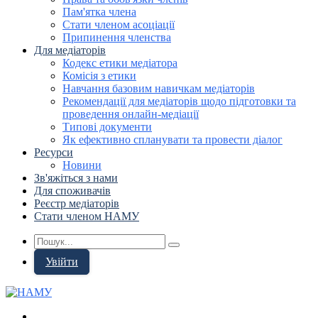
Пам'ятка члена
Стати членом асоціації
Припинення членства
Для медіаторів
Кодекс етики медіатора
Комісія з етики
Навчання базовим навичкам медіаторів
Рекомендації для медіаторів щодо підготовки та
проведення онлайн-медіації
Типові документи
Як ефективно спланувати та провести діалог
Ресурси
Новини
Зв'яжіться з нами
Для споживачів
Реєстр медіаторів
Стати членом НАМУ
Увійти