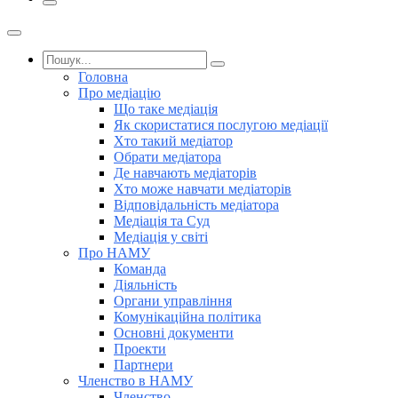
Головна
Про медіацію
Що таке медіація
Як скористатися послугою медіації
Хто такий медіатор
Обрати медіатора
Де навчають медіаторів
Хто може навчати медіаторів
Відповідальність медіатора
Медіація та Суд
Медіація у світі
Про НАМУ
Команда
Діяльність
Органи управління
Комунікаційна політика
Основні документи
Проекти
Партнери
Членство в НАМУ
Членство