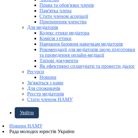
Права та обов'язки членів
Пам'ятка члена
Стати членом асоціації
Припинення членства
Для медіаторів
Кодекс етики медіатора
Комісія з етики
Навчання базовим навичкам медіаторів
Рекомендації для медіаторів щодо підготовки
та проведення онлайн-медіації
Типові документи
Як ефективно спланувати та провести діалог
Ресурси
Новини
Зв'яжіться з нами
Для споживачів
Реєстр медіаторів
Стати членом НАМУ
Увійти
Новини НАМУ
Рада молодих юристів України