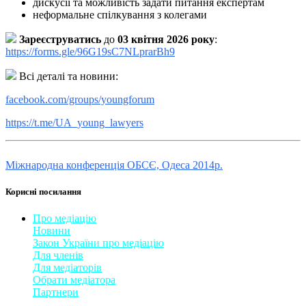
дискусії та можливість задати питання експертам
неформальне спілкування з колегами
Зареєструватись
до
03 квітня 2026 року
:
https://forms.gle/96G19sC7NLprarBh9
Всі деталі та новини:
facebook.com/groups/youngforum
https://t.me/UA_young_lawyers
Міжнародна конференція ОБСЄ, Одеса 2014р.
Корисні посилання
Про медіацію
Новини
Закон України про медіаці
​ю
Для членів
Для медіаторів
Обрати медіатора
Партнери