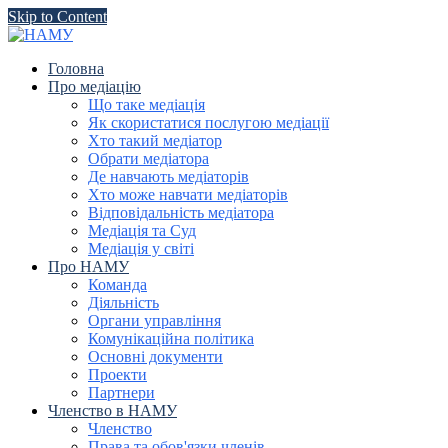
Skip to Content
Головна
Про медіацію
Що таке медіація
Як скористатися послугою медіації
Хто такий медіатор
Обрати медіатора
Де навчають медіаторів
Хто може навчати медіаторів
Відповідальність медіатора
Медіація та Суд
Медіація у світі
Про НАМУ
Команда
Діяльність
Органи управління
Комунікаційна політика
Основні документи
Проекти
Партнери
Членство в НАМУ
Членство
Права та обов'язки членів