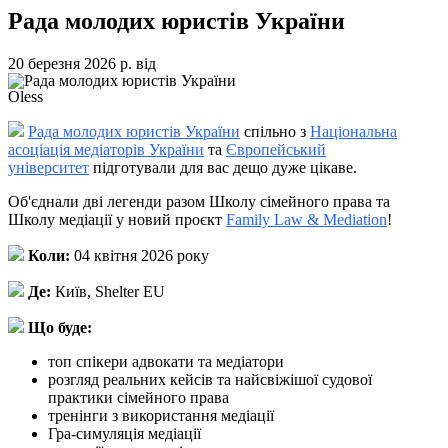
Рада молодих юристів України
20 березня 2026 р.
від
Oless
Рада молодих юристів України
спільно з
Національна
асоціація медіаторів України
та
Європейський
університет
підготували для вас дещо дуже цікаве.
Об'єднали дві легенди разом Школу сімейного права та
Школу медіації у новий проєкт
Family Law & Mediation
!
Коли:
04 квітня 2026 року
Де:
Київ, Shelter EU
Що буде:
топ спікери адвокати та медіатори
розгляд реальних кейсів та найсвіжішої судової
практики сімейного права
тренінги з використання медіації
Гра-симуляція медіації