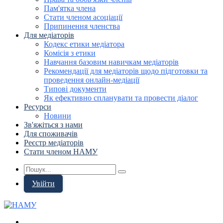
Пам'ятка члена
Стати членом асоціації
Припинення членства
Для медіаторів
Кодекс етики медіатора
Комісія з етики
Навчання базовим навичкам медіаторів
Рекомендації для медіаторів щодо підготовки та
проведення онлайн-медіації
Типові документи
Як ефективно спланувати та провести діалог
Ресурси
Новини
Зв'яжіться з нами
Для споживачів
Реєстр медіаторів
Стати членом НАМУ
Увійти