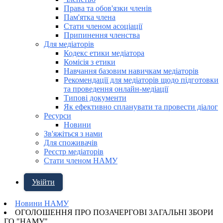
Права та обов'язки членів
Пам'ятка члена
Стати членом асоціації
Припинення членства
Для медіаторів
Кодекс етики медіатора
Комісія з етики
Навчання базовим навичкам медіаторів
Рекомендації для медіаторів щодо підготовки
та проведення онлайн-медіації
Типові документи
Як ефективно спланувати та провести діалог
Ресурси
Новини
Зв'яжіться з нами
Для споживачів
Реєстр медіаторів
Стати членом НАМУ
Увійти
Новини НАМУ
ОГОЛОШЕННЯ ПРО ПОЗАЧЕРГОВІ ЗАГАЛЬНІ ЗБОРИ
ГО "НАМУ"