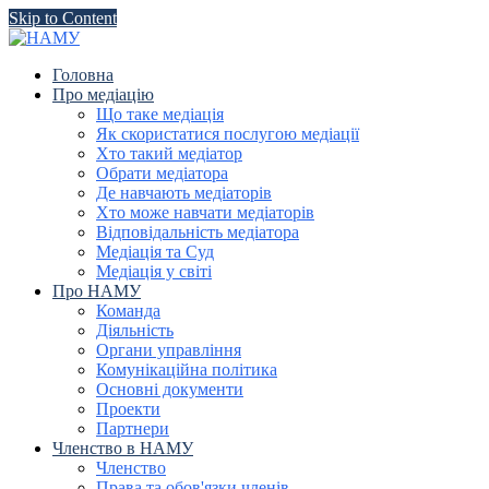
Skip to Content
Головна
Про медіацію
Що таке медіація
Як скористатися послугою медіації
Хто такий медіатор
Обрати медіатора
Де навчають медіаторів
Хто може навчати медіаторів
Відповідальність медіатора
Медіація та Суд
Медіація у світі
Про НАМУ
Команда
Діяльність
Органи управління
Комунікаційна політика
Основні документи
Проекти
Партнери
Членство в НАМУ
Членство
Права та обов'язки членів