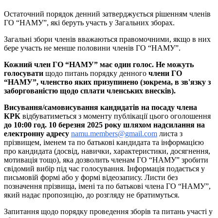
Остаточний порядок денний затверджується рішенням членів
ГО “НАМУ”, які беруть участь у Загальних зборах.
Загальні збори членів вважаються правомочними, якщо в них
бере участь не менше половини членів ГО “НАМУ”.
Кожний член ГО “НАМУ” має один голос.
Не можуть
голосувати
щодо питань порядку денного
члени ГО
“НАМУ”, членство яких призупинено (зокрема, в зв'язку з
заборгованістю щодо сплати членських внесків).
Висування/самовисування кандидатів на посаду члена
КРК
відбуватиметься з моменту публікації цього оголошення
до 10:00 год. 10 березня 2025
року шляхом надсилання на
електронну адресу
namu.members@gmail.com
листа з
прізвищем, іменем та по батькові кандидата та інформацією
про кандидата (досвід, навички, характеристики, досягнення,
мотивація тощо), яка дозволить членам ГО “НАМУ” зробити
свідомий вибір під час голосування. Інформація подається у
письмовій формі або у формі відеозапису. Листи без
позначення прізвища, імені та по батькові члена ГО “НАМУ”,
який надає пропозицію, до розгляду не братимуться.
Запитання щодо порядку проведення зборів та питань участі у