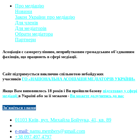
Про медіацію
Новини
Закон України про медіаці
​ю
Для членів
Для медіаторів
Обрати медіатора
Партнери
Асоціація є саморегулівним, неприбутковим громадським об'єднанням
фахівців, що працюють в сфері медіації. ​
Сайт підтримується виключно
спільнотою небайдужих
учасників
ГО «НАЦІОНАЛЬНА АСОЦІ​АЦІЯ МЕ​​ДІАТОРІВ УКРА​ЇНИ»
Якщо Вам виповнилось 18 років і Ви пройшли базову
підготовку у сфері
медіації
в Україні або за її межами -
Ви можете долучитись до нас
Зв'яжіться з нам
и​​
01103 Київ, вул. Михайла Бойчука, 41, кв. 89​
e-mail:
namu.members@gmail.com​
+38 097 497 4797