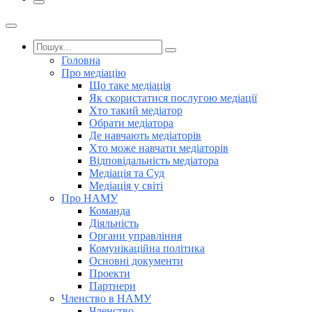
Головна
Про медіацію
Що таке медіація
Як скористатися послугою медіації
Хто такий медіатор
Обрати медіатора
Де навчають медіаторів
Хто може навчати медіаторів
Відповідальність медіатора
Медіація та Суд
Медіація у світі
Про НАМУ
Команда
Діяльність
Органи управління
Комунікаційна політика
Основні документи
Проекти
Партнери
Членство в НАМУ
Членство