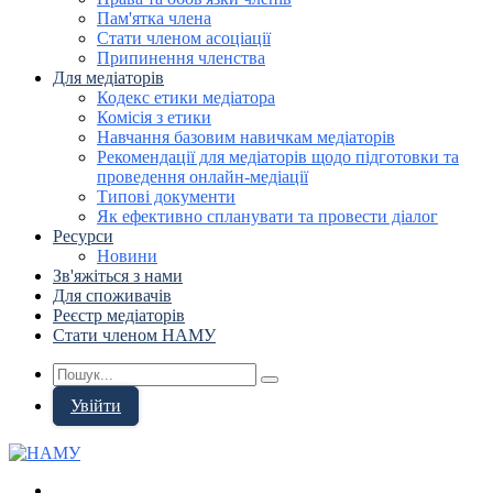
Пам'ятка члена
Стати членом асоціації
Припинення членства
Для медіаторів
Кодекс етики медіатора
Комісія з етики
Навчання базовим навичкам медіаторів
Рекомендації для медіаторів щодо підготовки та
проведення онлайн-медіації
Типові документи
Як ефективно спланувати та провести діалог
Ресурси
Новини
Зв'яжіться з нами
Для споживачів
Реєстр медіаторів
Стати членом НАМУ
Увійти