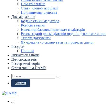
Пам'ятка члена
Стати членом асоціації
Припинення членства
Для медіаторів
Кодекс етики медіатора
Комісія з етики
Навчання базовим навичкам медіаторів
Рекомендації для медіаторів щодо підготовки та про
Типові документи
Як ефективно спланувати та провести діалог
Ресурси
Новини
Зв'яжіться з нами
Для споживачів
Реєстр медіаторів
Стати членом НАМУ
Увійти