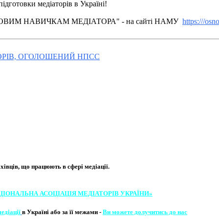
дготовки медіаторів в Україні!
АЗОВИМ НАВИЧКАМ МЕДІАТОРА" - на сайті НАМУ
https:///os
ОРІВ, ОГОЛОШЕНИЙ НПСС
вців, що працюють в сфері медіації. ​
ЦІОНАЛЬНА АСОЦІ​АЦІЯ МЕ​​ДІАТОРІВ УКРА​ЇНИ»
медіації
в Україні або за її межами -
Ви можете долучитись до нас