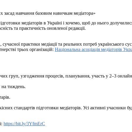
отовки медіаторів в Україні і хочемо, щоб до нього долучилися н
сність та практичність оновленої редакції.
сучасної практики медіації та реальних потреб українського сус
тнерстві трьох організацій:
Національна асоціація медіаторів Укр
чих груп, узгодження процесів, планування, участь у 2–3 онлайн
у на тиждень.
арів.
кісних стандартів підготовки медіаторів. Усі активні учасники бу
і:
https://bit.ly/3YfmErC