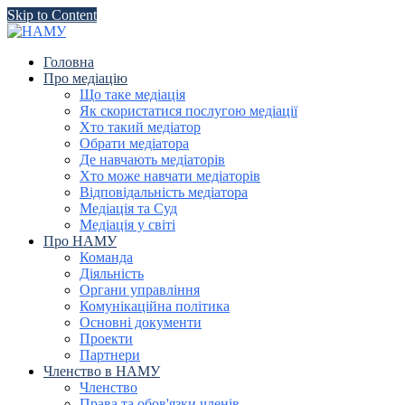
Skip to Content
Головна
Про медіацію
Що таке медіація
Як скористатися послугою медіації
Хто такий медіатор
Обрати медіатора
Де навчають медіаторів
Хто може навчати медіаторів
Відповідальність медіатора
Медіація та Суд
Медіація у світі
Про НАМУ
Команда
Діяльність
Органи управління
Комунікаційна політика
Основні документи
Проекти
Партнери
Членство в НАМУ
Членство
Права та обов'язки членів