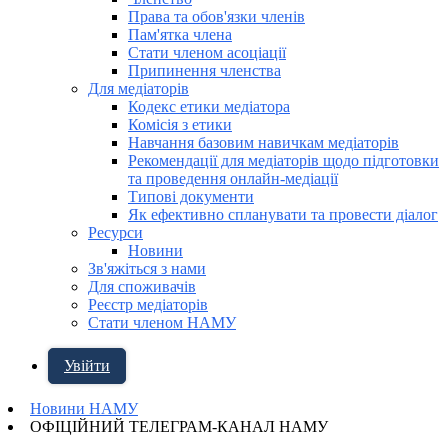
Права та обов'язки членів
Пам'ятка члена
Стати членом асоціації
Припинення членства
Для медіаторів
Кодекс етики медіатора
Комісія з етики
Навчання базовим навичкам медіаторів
Рекомендації для медіаторів щодо підготовки
та проведення онлайн-медіації
Типові документи
Як ефективно спланувати та провести діалог
Ресурси
Новини
Зв'яжіться з нами
Для споживачів
Реєстр медіаторів
Стати членом НАМУ
Увійти
Новини НАМУ
ОФІЦІЙНИЙ ТЕЛЕГРАМ-КАНАЛ НАМУ