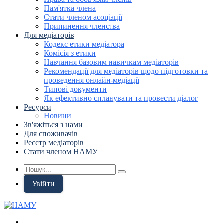
Пам'ятка члена
Стати членом асоціації
Припинення членства
Для медіаторів
Кодекс етики медіатора
Комісія з етики
Навчання базовим навичкам медіаторів
Рекомендації для медіаторів щодо підготовки та
проведення онлайн-медіації
Типові документи
Як ефективно спланувати та провести діалог
Ресурси
Новини
Зв'яжіться з нами
Для споживачів
Реєстр медіаторів
Стати членом НАМУ
Увійти