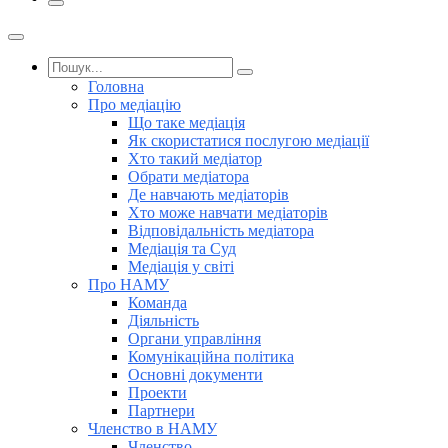
Головна
Про медіацію
Що таке медіація
Як скористатися послугою медіації
Хто такий медіатор
Обрати медіатора
Де навчають медіаторів
Хто може навчати медіаторів
Відповідальність медіатора
Медіація та Суд
Медіація у світі
Про НАМУ
Команда
Діяльність
Органи управління
Комунікаційна політика
Основні документи
Проекти
Партнери
Членство в НАМУ
Членство