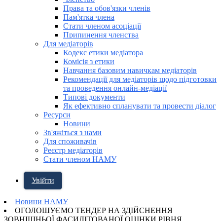
Права та обов'язки членів
Пам'ятка члена
Стати членом асоціації
Припинення членства
Для медіаторів
Кодекс етики медіатора
Комісія з етики
Навчання базовим навичкам медіаторів
Рекомендації для медіаторів щодо підготовки
та проведення онлайн-медіації
Типові документи
Як ефективно спланувати та провести діалог
Ресурси
Новини
Зв'яжіться з нами
Для споживачів
Реєстр медіаторів
Стати членом НАМУ
Увійти
Новини НАМУ
ОГОЛОШУЄМО ТЕНДЕР НА ЗДІЙСНЕННЯ
ЗОВНІШНЬОЇ ФАСИЛІТОВАНОЇ ОЦІНКИ РІВНЯ