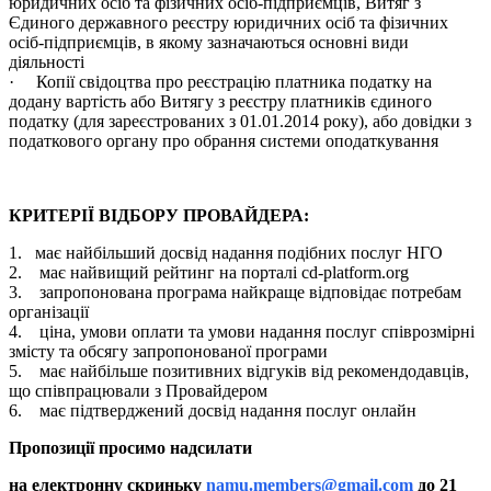
юридичних осіб та фізичних осіб-підприємців, Витяг з
Єдиного державного реєстру юридичних осіб та фізичних
осіб-підприємців, в якому зазначаються основні види
діяльності
· Копії свідоцтва про реєстрацію платника податку на
додану вартість або Витягу з реєстру платників єдиного
податку (для зареєстрованих з 01.01.2014 року), або довідки з
податкового органу про обрання системи оподаткування
КРИТЕРІЇ ВІДБОРУ ПРОВАЙДЕРА:
1. має найбільший досвід надання подібних послуг НГО
2. має найвищий рейтинг на порталі cd-platform.org
3. запропонована програма найкраще відповідає потребам
організації
4. ціна, умови оплати та умови надання послуг співрозмірні
змісту та обсягу запропонованої програми
5. має найбільше позитивних відгуків від рекомендодавців,
що співпрацювали з Провайдером
6. має підтверджений досвід надання послуг онлайн
Пропозиції просимо надсилати
на електронну скриньку
namu.members@gmail.com
до 21