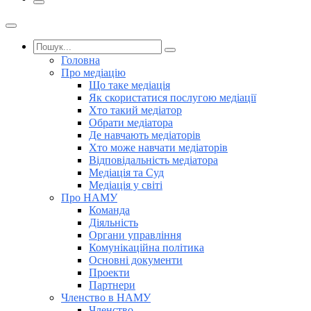
Головна
Про медіацію
Що таке медіація
Як скористатися послугою медіації
Хто такий медіатор
Обрати медіатора
Де навчають медіаторів
Хто може навчати медіаторів
Відповідальність медіатора
Медіація та Суд
Медіація у світі
Про НАМУ
Команда
Діяльність
Органи управління
Комунікаційна політика
Основні документи
Проекти
Партнери
Членство в НАМУ
Членство