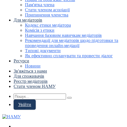
Пам'ятка члена
Стати членом асоціації
Припинення членства
Для медіаторів
Кодекс етики медіатора
Комісія з етики
Навчання базовим навичкам медіаторів
Рекомендації для медіаторів щодо підготовки та
проведення онлайн-медіації
Типові документи
Як ефективно спланувати та провести діалог
Ресурси
Новини
Зв'яжіться з нами
Для споживачів
Реєстр медіаторів
Стати членом НАМУ
Увійти