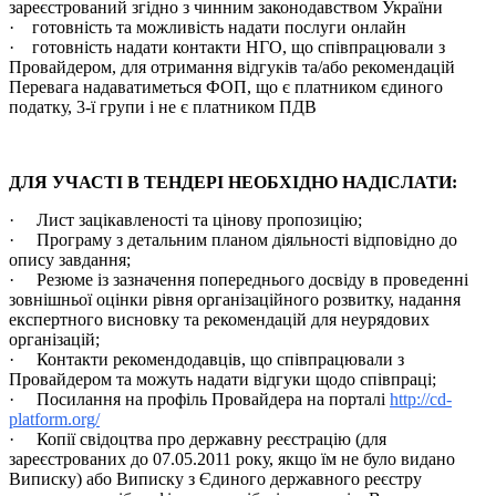
зареєстрований згідно з чинним законодавством України
· готовність та можливість надати послуги онлайн
· готовність надати контакти НГО, що співпрацювали з
Провайдером, для отримання відгуків та/або рекомендацій
Перевага надаватиметься ФОП, що є платником єдиного
податку, 3-ї групи і не є платником ПДВ
ДЛЯ УЧАСТІ В ТЕНДЕРІ НЕОБХІДНО НАДІСЛАТИ:
· Лист зацікавленості та цінову пропозицію;
· Програму з детальним планом діяльності відповідно до
опису завдання;
· Резюме із зазначення попереднього досвіду в проведенні
зовнішньої оцінки рівня організаційного розвитку, надання
експертного висновку та рекомендацій для неурядових
організацій;
· Контакти рекомендодавців, що співпрацювали з
Провайдером та можуть надати відгуки щодо співпраці;
· Посилання на профіль Провайдера на порталі
http://cd-
platform.org/
· Копії свідоцтва про державну реєстрацію (для
зареєстрованих до 07.05.2011 року, якщо їм не було видано
Виписку) або Виписку з Єдиного державного реєстру