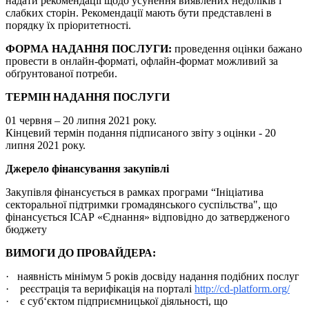
надати рекомендації щодо усунення виявлених недоліків і
слабких сторін. Рекомендації мають бути представлені в
порядку їх пріоритетності.
ФОРМА НАДАННЯ ПОСЛУГИ:
проведення оцінки бажано
провести в онлайн-форматі, офлайн-формат можливий за
обґрунтованої потреби.
ТЕРМІН НАДАННЯ ПОСЛУГИ
01 червня – 20 липня 2021 року.
Кінцевий термін подання підписаного звіту з оцінки - 20
липня 2021 року.
Джерело фінансування закупівлі
Закупівля фінансується в рамках програми “Ініціатива
секторальної підтримки громадянського суспільства", що
фінансується ІСАР «Єднання» відповідно до затвердженого
бюджету
ВИМОГИ ДО ПРОВАЙДЕРА:
· наявність мінімум 5 років досвіду надання подібних послуг
· реєстрація та верифікація на порталі
http://cd-platform.org/
· є суб‘єктом підприємницької діяльності, що