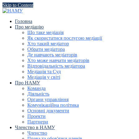
Skip to Content
Головна
Про медіацію
Що таке медіація
Як скористатися послугою медіації
Хто такий медіатор
Обрати медіатора
Де навчають медіаторів
Хто може навчати медіаторів
Відповідальність медіатора
Медіація та Суд
Медіація у світі
Про НАМУ
Команда
Діяльність
Органи управління
Комунікаційна політика
Основні документи
Проекти
Партнери
Членство в НАМУ
Членство
Права та обов'язки членів