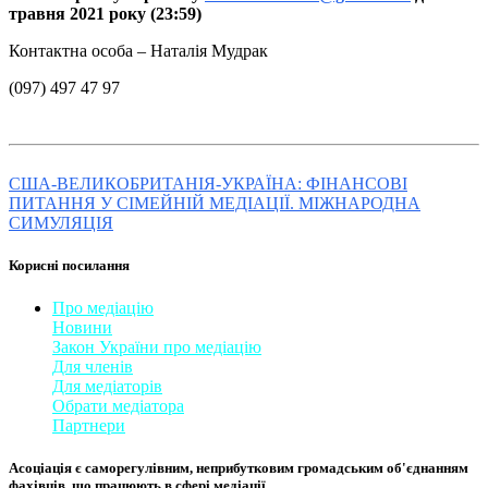
травня 2021 року (23:59)
Контактна особа – Наталія Мудрак
(097) 497 47 97
США-ВЕЛИКОБРИТАНІЯ-УКРАЇНА: ФІНАНСОВІ
ПИТАННЯ У СІМЕЙНІЙ МЕДІАЦІЇ. МІЖНАРОДНА
СИМУЛЯЦІЯ
Корисні посилання
Про медіацію
Новини
Закон України про медіаці
​ю
Для членів
Для медіаторів
Обрати медіатора
Партнери
Асоціація є саморегулівним, неприбутковим громадським об'єднанням
фахівців, що працюють в сфері медіації. ​